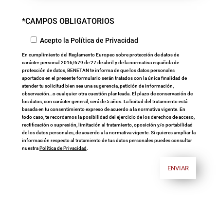
*CAMPOS OBLIGATORIOS
Acepto la Política de Privacidad
En cumplimiento del Reglamento Europeo sobre protección de datos de
carácter personal 2016/679 de 27 de abril y de la normativa española de
protección de datos, BENETAN te informa de que los datos personales
aportados en el presente formulario serán tratados con la única finalidad de
atender tu solicitud bien sea una sugerencia, petición de información,
observación…o cualquier otra cuestión planteada. El plazo de conservación de
los datos, con carácter general, será de 5 años. La licitud del tratamiento está
basada en tu consentimiento expreso de acuerdo a la normativa vigente. En
todo caso, te recordamos la posibilidad del ejercicio de los derechos de acceso,
rectificación o supresión, limitación al tratamiento, oposición y/o portabilidad
de los datos personales, de acuerdo a la normativa vigente. Si quieres ampliar la
información respecto al tratamiento de tus datos personales puedes consultar
nuestra
Política de Privacidad
.