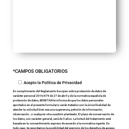
*CAMPOS OBLIGATORIOS
Acepto la Política de Privacidad
En cumplimiento del Reglamento Europeo sobre protección de datos de
carácter personal 2016/679 de 27 de abril y de la normativa española de
protección de datos, BENETAN te informa de que los datos personales
aportados en el presente formulario serán tratados con la única finalidad de
atender tu solicitud bien sea una sugerencia, petición de información,
observación…o cualquier otra cuestión planteada. El plazo de conservación de
los datos, con carácter general, será de 5 años. La licitud del tratamiento está
basada en tu consentimiento expreso de acuerdo a la normativa vigente. En
todo caso, te recordamos la posibilidad del ejercicio de los derechos de acceso,