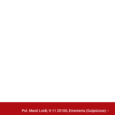
Pol. Masti Loidi, 9-11 20100, Errenteria (Guipúzcoa) –