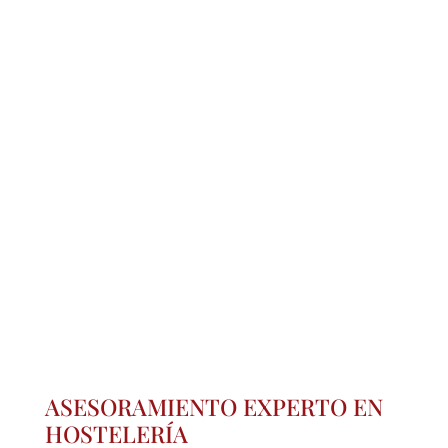
Porque sabemos que en hostelería el servicio
global es importante desde Viva Tapas
proporcionamos asesoramiento experto al sector
junto con una logística que garantice los tiempos.
Además preparamos formatos de producto que se
adapten a cada negocio y a sus necesidades.
ASESORAMIENTO EXPERTO EN
HOSTELERÍA