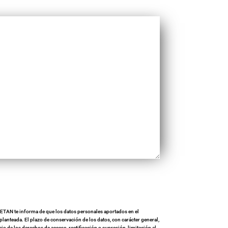
ETAN te informa de que los datos personales aportados en el
planteada. El plazo de conservación de los datos, con carácter general,
io de los derechos de acceso, rectificación o supresión, limitación al