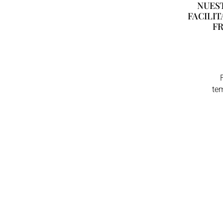
NUES
FACILI
FR
te