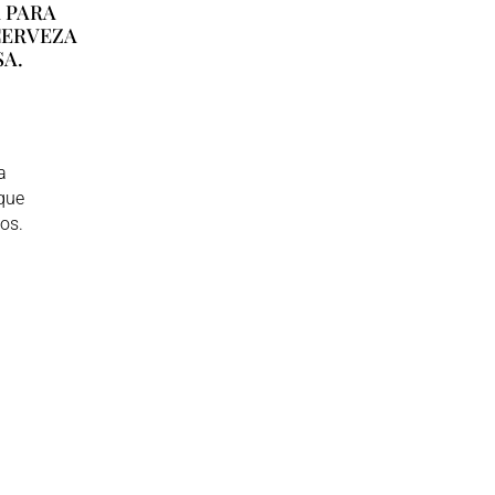
 PARA
CERVEZA
SA.
a
que
os.