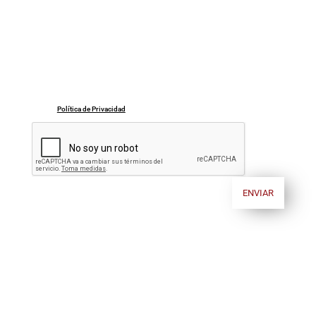
aportados en el presente formulario serán tratados con la única finalidad de
atender tu solicitud bien sea una sugerencia, petición de información,
observación…o cualquier otra cuestión planteada. El plazo de conservación de
los datos, con carácter general, será de 5 años. La licitud del tratamiento está
basada en tu consentimiento expreso de acuerdo a la normativa vigente. En
todo caso, te recordamos la posibilidad del ejercicio de los derechos de acceso,
rectificación o supresión, limitación al tratamiento, oposición y/o portabilidad
de los datos personales, de acuerdo a la normativa vigente. Si quieres ampliar la
información respecto al tratamiento de tus datos personales puedes consultar
nuestra
Política de Privacidad
.