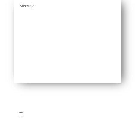
*CAMPOS OBLIGATORIOS
Acepto la Política de Privacidad
En cumplimiento del Reglamento Europeo sobre protección de datos de
carácter personal 2016/679 de 27 de abril y de la normativa española de
protección de datos, BENETAN te informa de que los datos personales